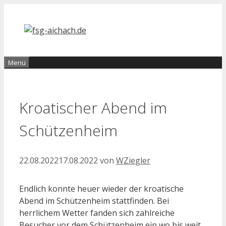
Zum
Inhalt
springen
Menü
Kroatischer Abend im
Schützenheim
22.08.2022
17.08.2022
von
WZiegler
Endlich konnte heuer wieder der kroatische
Abend im Schützenheim stattfinden. Bei
herrlichem Wetter fanden sich zahlreiche
Besucher vor dem Schützenheim ein wo bis weit